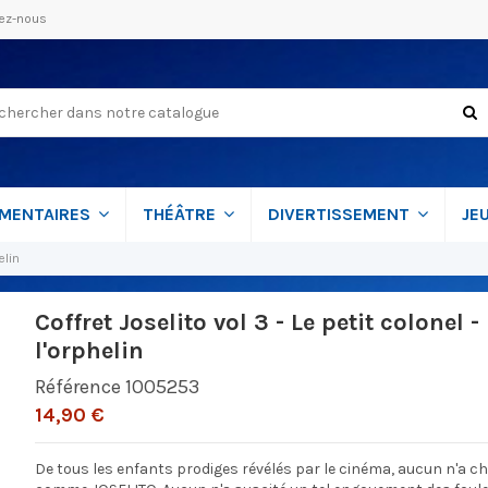
ez-nous
MENTAIRES
THÉÂTRE
DIVERTISSEMENT
JE
elin
Coffret Joselito vol 3 - Le petit colonel
l'orphelin
Référence
1005253
14,90 €
De tous les enfants prodiges révélés par le cinéma, aucun n'a c