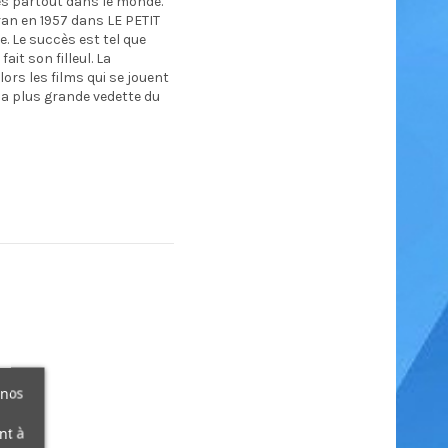
s partout dans le monde.
cran en 1957 dans LE PETIT
. Le succès est tel que
ait son filleul. La
ors les films qui se jouent
la plus grande vedette du
 nos
nt à