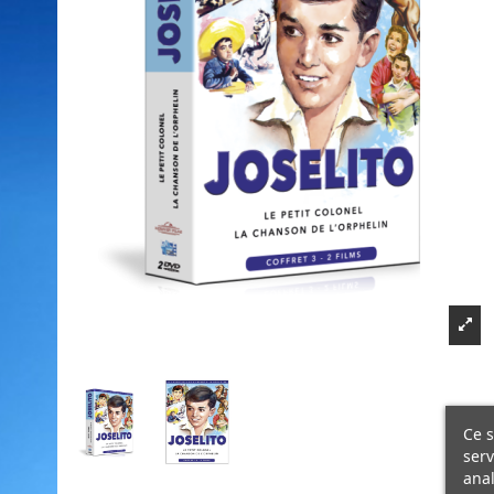
Ce s
serv
anal