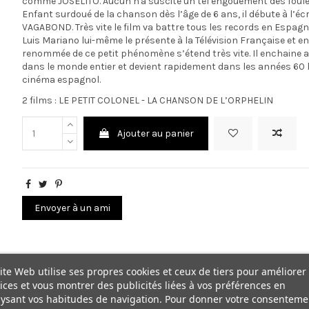
comme JOSELITO. Aucun n'a suscité un tel engouement des foule
Enfant surdoué de la chanson dès l’âge de 6 ans, il débute à l’é
VAGABOND. Très vite le film va battre tous les records en Espagne
Luis Mariano lui-même le présente à la Télévision Française et en f
renommée de ce petit phénomène s’étend très vite. Il enchaine al
dans le monde entier et devient rapidement dans les années 60 
cinéma espagnol.
2 films : LE PETIT COLONEL - LA CHANSON DE L’ORPHELIN
Ajouter au panier
Envoyer à un ami
ite Web utilise ses propres cookies et ceux de tiers pour améliorer
ices et vous montrer des publicités liées à vos préférences en
ysant vos habitudes de navigation. Pour donner votre consenteme