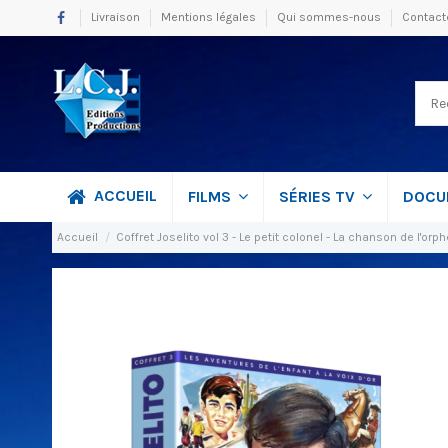
Livraison
Mentions légales
Qui sommes-nous
Contact
ACCUEIL
FILMS
SÉRIES TV
DOCU
Accueil
Coffret Joselito vol 3 - Le petit colonel - La chanson de l'orph