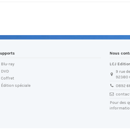
upports
Nous cont
Blu-ray
LCJ Editio
DVD
9 rue d
92380
Coffret
Édition spéciale
0892 6
contac
Pour des 
informatio