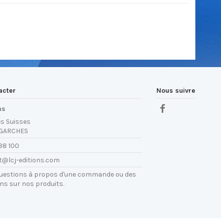
acter
Nous suivre
ns
es Suisses
 GARCHES
88 100
t@lcj-editions.com
questions à propos d'une commande ou des
ns sur nos produits.