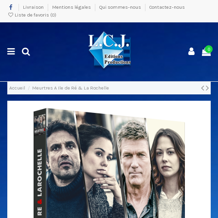
Livraison
Mentions légales
Qui sommes-nous
Contactez-nous
Liste de favoris (
0
)
0
Accueil
Meurtres A Ile de Ré & La Rochelle