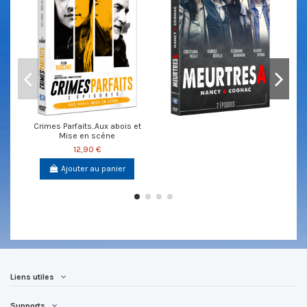
Crimes Parfaits..Aux abois et
Mise en scène
12,90 €
Ajouter au panier
Liens utiles
Supports