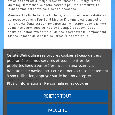
croise sa demi-sœur, Margaux. Contrairement à lui, Margaux rend
visite régulièrement à leur père incarcéré pour viol et meurtre. La
jeune femme est convaincue de son innocence
Meurtres à La Rochelle
: À La Rochelle, le corps d'un homme d'affaires
est retrouvé dans la Tour Saint-Nicolas. L'homme a été pendu et la
lettre A a été écrite sur son front. Très vite, le meurtre rappelle la mort
de moines catholiques au 17e siècle. L'enquête est confiée au
capitaine Raphaël Weiss mais il doit collaborer avec le Commandant
Justine Balmont, de la police de Bordeaux, sa propre fille.
.
Ce site Web utilise ses propres cookies et ceux de tiers
pour améliorer nos services et vous montrer des
Envoyer à un ami
publicités liées à vos préférences en analysant vos
habitudes de navigation. Pour donner votre consentement
à son utilisation, appuyez sur le bouton Accepter.
Détails du produit
Plus d'informations
Personnaliser les cookies
Réalisateur(s)
François Basset
REJETER TOUT
Jules Maillard
Étienne Dhaene
Acteur(s)
Bruno Salomone
J'ACCEPTE
Dounia Coesens