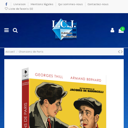
Livraison
Mentions légales
Qui sommes-nous
Contactez-nous
Liste de favoris (
0
)
0
Accueil
Chansons de Paris