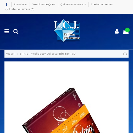
Livraison
Mentions légales
Qui sommes-nous
Contactez-nous
Liste de favoris (
0
)
0
Accueil
Bilitis - Mediabook Collector Blu-ray + CD