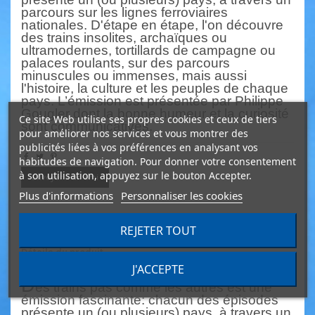
parcours sur les lignes ferroviaires
nationales. D'étape en étape, l'on découvre
des trains insolites, archaïques ou
ultramoder
nes, tortillards de campagne ou
palaces roulants, sur des parcours
minuscules ou immenses, mais aussi
l'histoire, la culture et les peuples de chaque
pays.
L
’
émission est présentée par Philippe
Gougler dont la bonne humeur et la curiosité
Ce site Web utilise ses propres cookies et ceux de tiers
sont communicati
ves
.
pour améliorer nos services et vous montrer des
publicités liées à vos préférences en analysant vos
habitudes de navigation. Pour donner votre consentement
à son utilisation, appuyez sur le bouton Accepter.
Envoyer à un ami
Plus d'informations
Personnaliser les cookies
REJETER TOUT
Description
Détails du produit
J'ACCEPTE
D
es trains pas comme les autres est une
émission fascinante
: chacun des épisodes
présente un (ou plusieurs) pays, à travers un