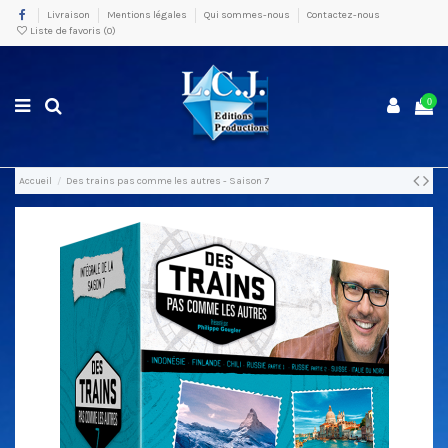
Livraison
Mentions légales
Qui sommes-nous
Contactez-nous
Liste de favoris (
0
)
0
Accueil
Des trains pas comme les autres - Saison 7