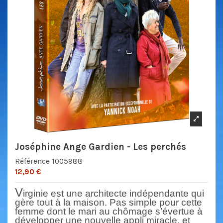
Joséphine Ange Gardien - Les perchés
Référence
1005988
12,90 €
V
irginie est une architecte indépendante q
ui
gère tout à la maison. Pas simple pour cette
femme dont le mari au chômage s
’
évertue à
développer une nouvelle appli miracle, et