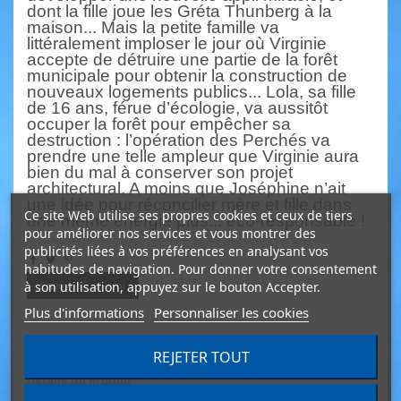
dont
la fille joue les Gréta Thunberg à la
maison
...
Mais la petite famille va
littéralement imploser
le jour où Virginie
acce
pte de détruire une partie de la forêt
municipale pour obtenir la
construction de
nouveaux logements publics
...
Lola, sa fille
de 16 ans, férue d
’
écologie, va
aussitôt
occuper la forêt pour empêcher sa
destruction : l
’
opération des Perchés va
prendre une tel
le ampleur que Virginie aura
bien du mal à conserver son projet
architectural. A moins que Joséphine n
’
ait
une idée pour réconcilier mère et fille dans
Ce site Web utilise ses propres cookies et ceux de tiers
une
même énergie plus
...
éco
-
responsable !
pour améliorer nos services et vous montrer des
publicités liées à vos préférences en analysant vos
habitudes de navigation. Pour donner votre consentement
à son utilisation, appuyez sur le bouton Accepter.
Envoyer à un ami
Plus d'informations
Personnaliser les cookies
Description
REJETER TOUT
Détails du produit