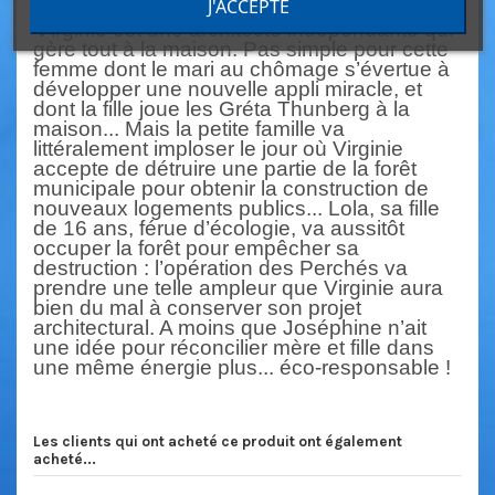
J'ACCEPTE
V
irginie est une architecte indépendante q
ui
gère tout à la maison. Pas simple pour cette
femme dont le mari au chômage s
’
évertue à
développer une nouvelle appli miracle, et
dont
la fille joue les Gréta Thunberg à la
maison
...
Mais la petite famille va
littéralement imploser
le jour où Virginie
acce
pte de détruire une partie de la forêt
municipale pour obtenir la
construction de
nouveaux logements publics
...
Lola, sa fille
de 16 ans, férue d
’
écologie, va
aussitôt
occuper la forêt pour empêcher sa
destruction : l
’
opération des Perchés va
prendre une tel
le ampleur que Virginie aura
bien du mal à conserver son projet
architectural. A moins que Joséphine n
’
ait
une idée pour réconcilier mère et fille dans
une
même énergie plus
...
éco
-
responsable !
Les clients qui ont acheté ce produit ont également
acheté...