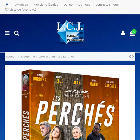
Livraison
Mentions légales
Qui sommes-nous
Contactez-nous
Liste de favoris (
0
)
0
Accueil
Joséphine Ange Gardien - Les perchés