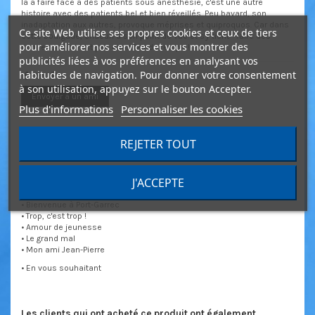
là à faire face à des patients sous anesthésie, c'est une autre
histoire avec des patients bel et bien réveillés. Peu bavard, son
inadaptation aux autres, provoque méprises et quiproquos. Car dans
Ce site Web utilise ses propres cookies et ceux de tiers
cette bourgade, chacun à son point de vue et s'y tient - faire des
pour améliorer nos services et vous montrer des
concessions n'est pas dans l'air du temps !
publicités liées à vos préférences en analysant vos
habitudes de navigation. Pour donner votre consentement
à son utilisation, appuyez sur le bouton Accepter.
Envoyer à un ami
Plus d'informations
Personnaliser les cookies
REJETER TOUT
Description
Détails du produit
J'ACCEPTE
• Bienvenue à Port-Garrec
• Trop, c'est trop !
• Amour de jeunesse
• Le grand mal
• Mon ami Jean-Pierre
• En vous souhaitant
Les clients qui ont acheté ce produit ont également