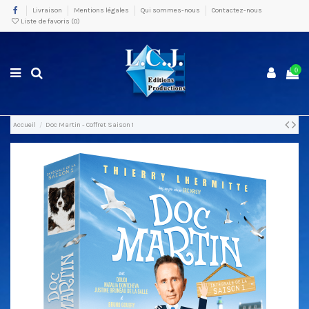
Livraison
Mentions légales
Qui sommes-nous
Contactez-nous
Liste de favoris (
0
)
0
Accueil
Doc Martin - Coffret Saison 1