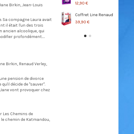
12,90 €
Jane Birkin, Jean-Louis
Coffret Line Renaud
La
- B
e. Sa compagne Laura avait
39,90 €
il était l'un des trois
14,
un ancien alcoolique, qui
modifier profondément.…
ne Birkin, Renaud Verley,
 une pension de divorce
qu'il décide de "sauver".
e Jane vont provoquer chez
r Les Chemins de
t le chemin de Katmandou,