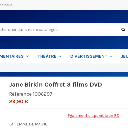
ez-nous
MENTAIRES
THÉÂTRE
DIVERTISSEMENT
JE
Jane Birkin Coffret 3 films DVD
Référence
1006297
29,90 €
Egalement disponible en BD
LA FEMME DE MA VIE