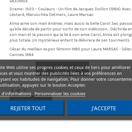
LA PIRATE
Drame– 1h23 – Couleurs - Un film de Jacques Doillon (1984). Avec 
Léotard, Maruschka Detmers, Laure Marsac
Alma aime son mari Andrew, mais aussi la belle Carol. Ses pass
qu'elle décide de partir pour sortir de son indécision… Déchirée en
son mari et la passion qui la lie à son amie Carol, Alma est plon
plus totale. Un mystérieux enfant la délivrera de ses tourments.
César du meilleur espoir féminin 1985 pour Laure MARSAC - Sélecti
Cannes 1984
ite Web utilise ses propres cookies et ceux de tiers pour améliorer
Ajouter au panier
ices et vous montrer des publicités liées à vos préférences en
ysant vos habitudes de navigation. Pour donner votre consenteme
utilisation, appuyez sur le bouton Accepter.
 d'informations
Personnaliser les cookies
Envoyer à un ami
REJETER TOUT
J'ACCEPTE