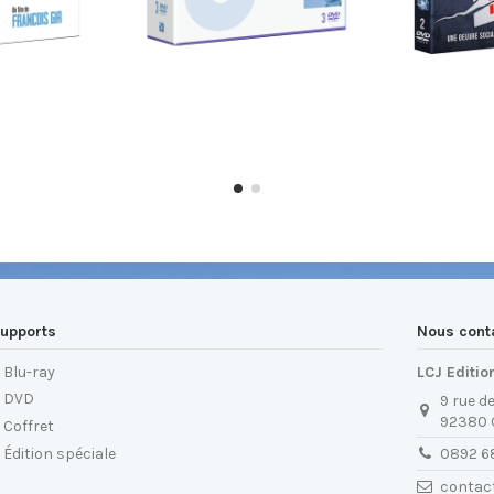
upports
Nous cont
Blu-ray
LCJ Editio
DVD
9 rue d
92380
Coffret
Édition spéciale
0892 6
contac