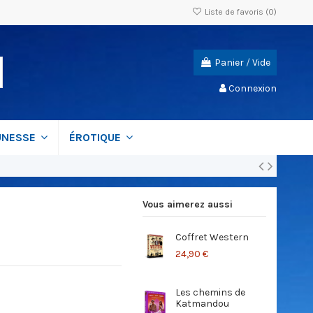
Liste de favoris (
0
)
Panier
/
Vide
Connexion
UNESSE
ÉROTIQUE
Vous aimerez aussi
Coffret Western
Act
ino
24,90 €
19,
Les chemins de
La 
Katmandou
12,