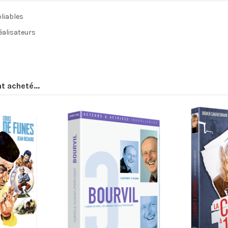
bliables
éalisateurs
t acheté...