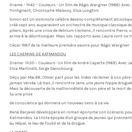
Drame – 1h42 – Couleurs - Un film de Régis Wargnier (1986). Avec 
Trintignant, Christophe Malavoy, Elsa Lunghini
Simon est un violoniste célèbre devenu complètement alcooliqu
créé sept ans auparavant un orchestre de musique classique dont 
piliers. Après une crise de delirium tremens, il rencontre Pierre, 
arrive à le désintoxiquer. Mais ses rapports avec Laura vont se 
César 1987 de la meilleure première oeuvre pour Régis Wargnier
LES CHEMINS DE KATMANDOU
Drame– 1h30 – Couleurs- Un film de André Cayatte (1969). Avec Ja
Elsa Martinelli, Serge Gainsbourg.
Déçu par Mai 68, Olivier part pour les Indes réclamer à son père
jamais versée. Là-bas, il rencontre Jane, une jeune hippie droguée 
Mais la découverte de la malhonnêteté de son père et la mort d
lui une prise
de conscience qui donnera un nouveau sens à sa vie.
René Barjavel développera en roman éponyme son scénario pou
Katmandou. La triste épopée d'un groupe de jeunes qui prennen
au Népal, le lieu de l'oubli et de la drogue.