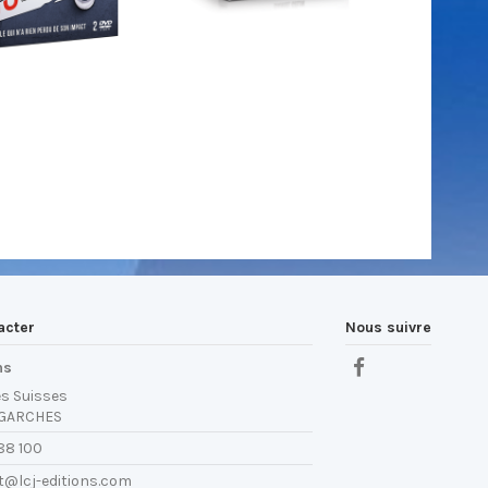
acter
Nous suivre
ns
es Suisses
 GARCHES
88 100
t@lcj-editions.com