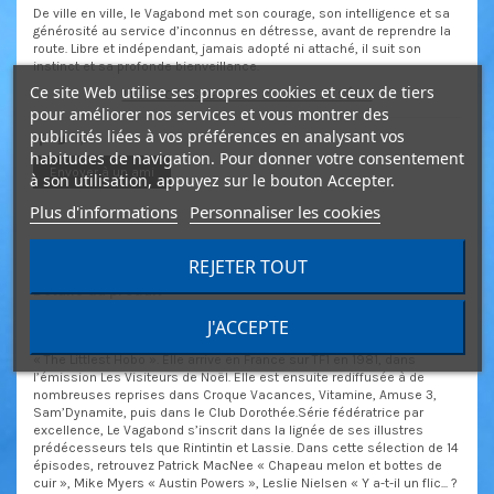
De ville en ville, le Vagabond met son courage, son intelligence et sa
générosité au service d’inconnus en détresse, avant de reprendre la
route. Libre et indépendant, jamais adopté ni attaché, il suit son
instinct et sa profonde bienveillance.
Ce site Web utilise ses propres cookies et ceux de tiers
14 ÉPISODES LES PLUS CULTE DE LA SÉRIE
pour améliorer nos services et vous montrer des
publicités liées à vos préférences en analysant vos
habitudes de navigation. Pour donner votre consentement
Envoyer à un ami
à son utilisation, appuyez sur le bouton Accepter.
Plus d'informations
Personnaliser les cookies
Description
REJETER TOUT
Détails du produit
J'ACCEPTE
Le Vagabond est une série canadienne, connue sous son titre original
« The Littlest Hobo ». Elle arrive en France sur TF1 en 1981, dans
l’émission Les Visiteurs de Noël. Elle est ensuite rediffusée à de
nombreuses reprises dans Croque Vacances, Vitamine, Amuse 3,
Sam’Dynamite, puis dans le Club Dorothée.Série fédératrice par
excellence, Le Vagabond s’inscrit dans la lignée de ses illustres
prédécesseurs tels que Rintintin et Lassie. Dans cette sélection de 14
épisodes, retrouvez Patrick MacNee « Chapeau melon et bottes de
cuir », Mike Myers « Austin Powers », Leslie Nielsen « Y a-t-il un flic... ?