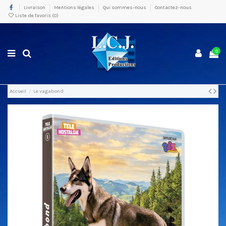
Livraison
Mentions légales
Qui sommes-nous
Contactez-nous
Liste de favoris (
0
)
0
Accueil
Le vagabond