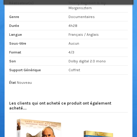
Réalisateur(s)
Thierry Ragobert & Isy
Morgensztern
Genre
Documentaires
Durée
4h28
Langue
Français / Anglais
Sous-titre
Aucun
Format
4/3
Son
Dolby digital 2.0 mono
Support Générique
Coffret
État
Nouveau
Les clients qui ont acheté ce produit ont également
acheté...