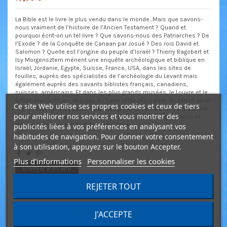
La Bible est le livre le plus vendu dans le monde...Mais que savons-
nous vraiment de l’histoire de l’Ancien Testament ? Quand et
pourquoi écrit-on un tel livre ? Que savons-nous des Patriarches ? De
l’Exode ? de la Conquête de Canaan par Josué ? Des rois David et
Salomon ? Quelle est l’origine du peuple d’Israël ? Thierry Ragobert et
Isy Morgensztern mènent une enquête archéologique et biblique en
Israël, Jordanie, Egypte, Suisse, France, USA, dans les sites de
fouilles, auprès des spécialistes de l’archéologie du Levant mais
également auprès des savants biblistes français, canadiens,
suisses, américains. Et dans les plus grands musées, le Louvre et le
British Muséum, les Musées du Caire et de Jérusalem. Ils livrent ainsi
Ce site Web utilise ses propres cookies et ceux de tiers
la première synthèse en 4 épisodes jamais réalisée sur la Bible, une
pour améliorer nos services et vous montrer des
révolution dans ce que nous savions de la société, de l’histoire et
des hommes qui ont écrit ce livre unique.
publicités liées à vos préférences en analysant vos
habitudes de navigation. Pour donner votre consentement
à son utilisation, appuyez sur le bouton Accepter.
Plus d'informations
Personnaliser les cookies
Envoyer à un ami
REJETER TOUT
Détails du produit
J'ACCEPTE