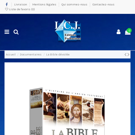
Livraison
Mentions légales
Qui sommes-nous
Contactez-nous
Liste de favoris (
0
)
0
Accueil
Documentaires
La Bible dévoilée