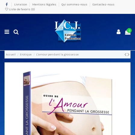
Livraison
Mentions légales
Qui sommes-nous
Contactez-nous
Liste de favoris (
0
)
0
Accueil
Erotique
L'amour pendant la grossesse