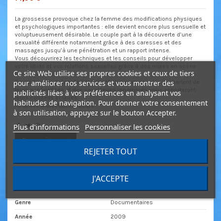
La grossesse provoque chez la femme des modifications physiques
et psychologiques importantes : elle devient encore plus sensuelle et
voluptueusement désirable. Le couple part à la découverte d’une
sexualité différente notamment grâce à des caresses et des
massages jusqu’à une pénétration et un rapport intense.
Vous découvrirez les techniques et les conseils pour développer
votre libido et vos relations sexuelles grâce à des mises en scène
Ce site Web utilise ses propres cookies et ceux de tiers
très explicites.
pour améliorer nos services et vous montrer des
Ce guide vous présente également plusieurs couples qui parlent de
leurs expériences et des sexologues renommés vous apporteront
publicités liées à vos préférences en analysant vos
leurs conseils éclairés.
habitudes de navigation. Pour donner votre consentement
RESERVE A UN PUBLIC ADULTE
à son utilisation, appuyez sur le bouton Accepter.
Plus d'informations
Personnaliser les cookies
Envoyer à un ami
REJETER TOUT
J'ACCEPTE
Détails du produit
Genre
Documentaires
Année
2009