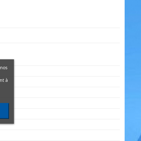
 nos
nt à