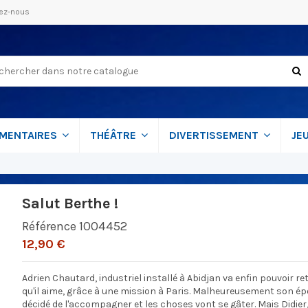
ez-nous
MENTAIRES
THÉÂTRE
DIVERTISSEMENT
JE
Salut Berthe !
Référence
1004452
12,90 €
Adrien Chautard, industriel installé à Abidjan va enfin pouvoir r
qu'il aime, grâce à une mission à Paris. Malheureusement son épo
décidé de l'accompagner et les choses vont se gâter. Mais Didie