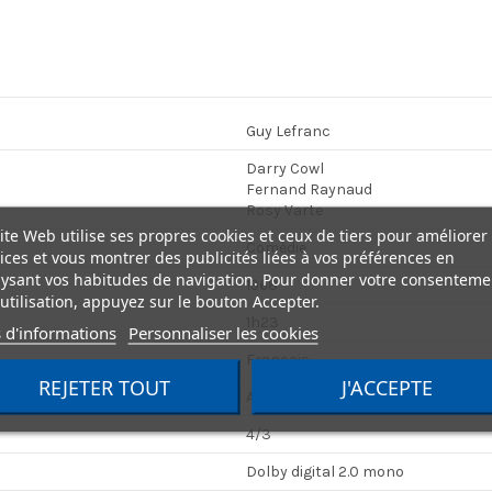
Guy Lefranc
Darry Cowl
Fernand Raynaud
Rosy Varte
ite Web utilise ses propres cookies et ceux de tiers pour améliorer
Comédie
ices et vous montrer des publicités liées à vos préférences en
ysant vos habitudes de navigation. Pour donner votre consenteme
1968
utilisation, appuyez sur le bouton Accepter.
1h23
 d'informations
Personnaliser les cookies
Français
REJETER TOUT
J'ACCEPTE
Aucun
4/3
Dolby digital 2.0 mono