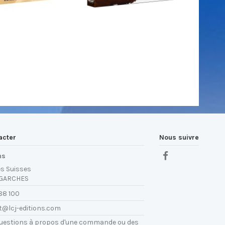
acter
Nous suivre
ns
es Suisses
 GARCHES
88 100
t@lcj-editions.com
questions à propos d'une commande ou des