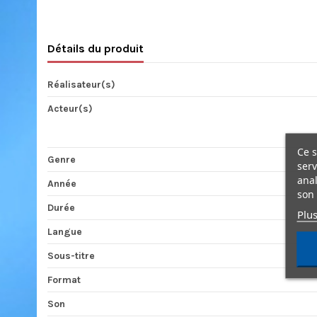
Détails du produit
Réalisateur(s)
Acteur(s)
Ce s
Genre
serv
anal
Année
son 
Durée
Plus
Langue
Sous-titre
Format
Son