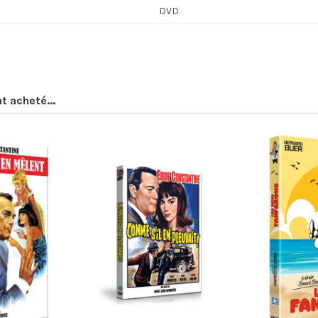
DVD
t acheté...