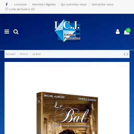
Livraison
Mentions légales
Qui sommes-nous
Contactez-nous
Liste de favoris (
0
)
0
Accueil
Films
Le Bal