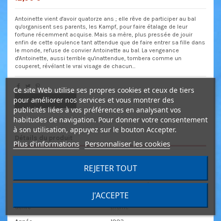
Antoinette vient d'avoir quatorze ans ; elle rêve de participer au bal
qu'organisent ses parents, les Kampf, pour faire étalage de leur
fortune récemment acquise. Mais sa mère, plus pressée de jouir
enfin de cette opulence tant attendue que de faire entrer sa fille dans
le monde, refuse de convier Antoinette au bal. La vengeance
d'Antoinette, aussi terrible qu'inattendue, tombera comme un
couperet, révélant le vrai visage de chacun…
Ce site Web utilise ses propres cookies et ceux de tiers
pour améliorer nos services et vous montrer des
Envoyer à un ami
publicités liées à vos préférences en analysant vos
habitudes de navigation. Pour donner votre consentement
à son utilisation, appuyez sur le bouton Accepter.
Détails du produit
Plus d'informations
Personnaliser les cookies
Réalisateur(s)
Jean-Louis Benoît
REJETER TOUT
Acteur(s)
Danièle Evenou
François Berléand
Michel Aumont
J'ACCEPTE
Genre
Drame