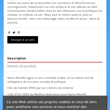
match. Au cours de la rencontre, les souvenirs et réminiscences
ressurgissent, notamment sur son enfance et ses débuts au Parti
Communiste, faisant naître chez lui des réflexions sur la politique, les
médias, le cinéma, sa vie... Mais plus le match avance, plus la
tension monte : avec son entourage, dans sa tête et aussi… dans la
piscine
Envoyer à un ami
Description
Détails du produit
Nanni Moretti signe ici une comédie codée, où le match sert de
métaphore de la scène sociale et politique.
Film de l’année 1990 par Les Cahiers du Cinéma
Ciak d’Oro 1990 du Meilleur réalisateur pour Nanni Moretti
Sélection Officiel – Cannes classics 2025, la section du Festival de
Ce site Web utilise ses propres cookies et ceux de tiers
Cannes dédiée aux films restaurés et au patrimoine du cinéma
pour améliorer nos services et vous montrer des