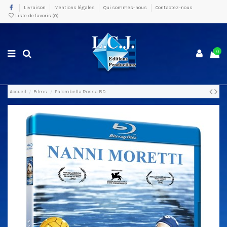
Livraison
Mentions légales
Qui sommes-nous
Contactez-nous
Liste de favoris (
0
)
0
Accueil
Films
Palombella Rossa BD