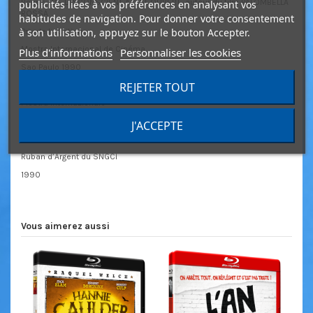
Bonus : DE L’INCONSCIENT A CIEL OUVERT, autour du film PALOMBELLA
publicités liées à vos préférences en analysant vos
ROSSA
habitudes de navigation. Pour donner votre consentement
à son utilisation, appuyez sur le bouton Accepter.
Prix de la Critique
Mostra Internacional de Cinéma
Plus d'informations
Personnaliser les cookies
Sao Paulo 1990
REJETER TOUT
Baton Blanc
Mostra Internazionale
d’Arte Cinematografica
J'ACCEPTE
Meilleur Sujet Original
Ruban d’Argent du SNGCI
1990
Vous aimerez aussi