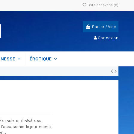
Liste de favoris (
0
)
Panier
/
Vide
Connexion
UNESSE
ÉROTIQUE
 Louis XI. Il révèle au
 l’assassiner le jour même,
ion…