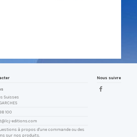
acter
Nous suivre
ns
es Suisses
 GARCHES
88 100
t@lcj-editions.com
questions à propos d'une commande ou des
ns sur nos produits.