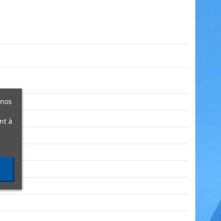
 nos
nt à