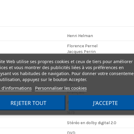
Henri Helman
Florence Pernel
Jacques Perrin
ite Web utilise ses propres cookies et ceux de tiers pour améliorer
Drame
ices et vous montrer des publicités liées à vos préférences en
2010
ysant vos habitudes de navigation. Pour donner votre consenteme
utilisation, appuyez sur le bouton Accepter.
1h27
 d'informations
Personnaliser les cookies
Français
REJETER TOUT
J'ACCEPTE
Aucun
16/9
Stéréo en dolby digital 2.0
DVD