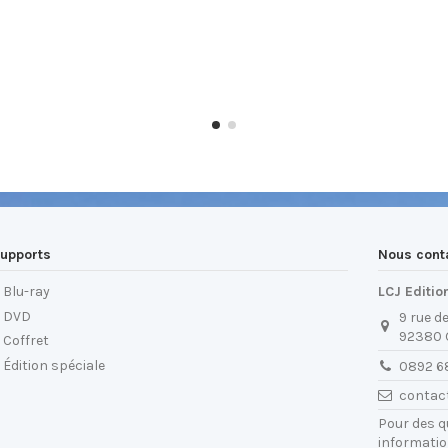
upports
Nous cont
Blu-ray
LCJ Editio
DVD
9 rue d
92380
Coffret
Édition spéciale
0892 6
contac
Pour des 
informatio