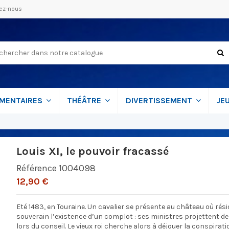
ez-nous
MENTAIRES
THÉÂTRE
DIVERTISSEMENT
JE
Louis XI, le pouvoir fracassé
Référence
1004098
12,90 €
Eté 1483, en Touraine. Un cavalier se présente au château où réside
souverain l’existence d’un complot : ses ministres projettent de
lors du conseil. Le vieux roi cherche alors à déjouer la conspirat