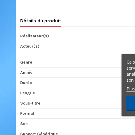
Détails du produit
Réalisateur(s)
Acteur(s)
Ce s
Genre
serv
Année
anal
son 
Durée
Plus
Langue
Sous-titre
Format
Son
Support Générique