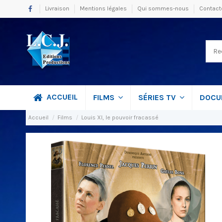
Livraison
Mentions légales
Qui sommes-nous
Contact
ACCUEIL
FILMS
SÉRIES TV
DOCU
Accueil
Films
Louis XI, le pouvoir fracassé