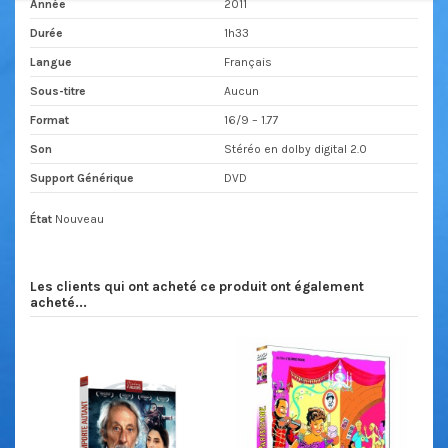
Année
2011
Durée
1h33
Langue
Français
Sous-titre
Aucun
Format
16/9 – 1.77
Son
Stéréo en dolby digital 2.0
Support Générique
DVD
État
Nouveau
Les clients qui ont acheté ce produit ont également
acheté...