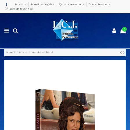
Livraison
Mentions légales
Qui sommes-nous
Contactez-nous
Liste de favoris (
0
)
0
Accueil
Films
Marthe Richard