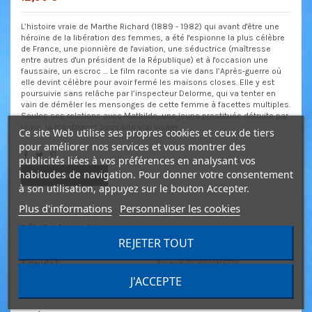
L’histoire vraie de Marthe Richard (1889 - 1982) qui avant d'être une
héroïne de la libération des femmes, a été l'espionne la plus célèbre
de France, une pionnière de l'aviation, une séductrice (maîtresse
entre autres d'un président de la République) et à l'occasion une
faussaire, un escroc … Le film raconte sa vie dans l’Après-guerre où
elle devint célèbre pour avoir fermé les maisons closes. Elle y est
poursuivie sans relâche par l’inspecteur Delorme, qui va tenter en
vain de démêler les mensonges de cette femme à facettes multiples.
Seules ses relations avec Mathilde, une jeune prostituée détruite par
la vie, la montreront sous son vrai visage.
Ce site Web utilise ses propres cookies et ceux de tiers
pour améliorer nos services et vous montrer des
publicités liées à vos préférences en analysant vos
habitudes de navigation. Pour donner votre consentement
Envoyer à un ami
à son utilisation, appuyez sur le bouton Accepter.
Plus d'informations
Personnaliser les cookies
Détails du produit
REJETER TOUT
Acteur(s)
Arnaud GIOVANINETTI
Clémentine Célarié
J'ACCEPTE
Genre
Drame