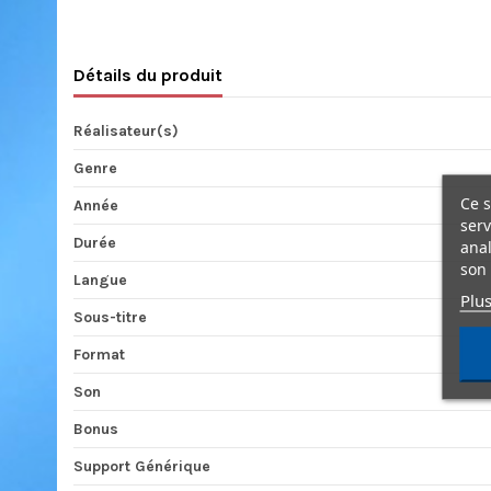
Détails du produit
Réalisateur(s)
Genre
Ce s
Année
serv
Durée
anal
son 
Langue
Plus
Sous-titre
Format
Son
Bonus
Support Générique