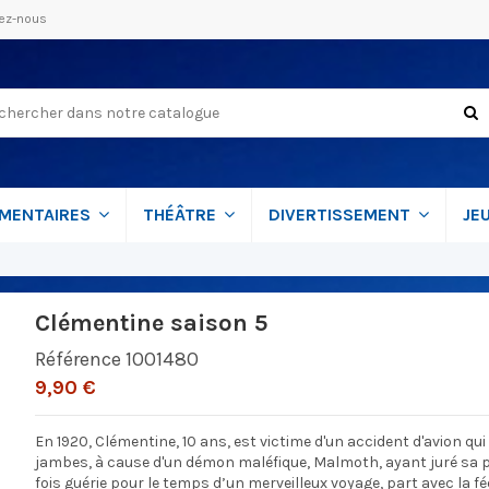
ez-nous
MENTAIRES
THÉÂTRE
DIVERTISSEMENT
JE
Clémentine saison 5
Référence
1001480
9,90 €
En 1920, Clémentine, 10 ans, est victime d'un accident d'avion qui 
jambes, à cause d'un démon maléfique, Malmoth, ayant juré sa 
fois guérie pour le temps d’un merveilleux voyage, part avec la fé