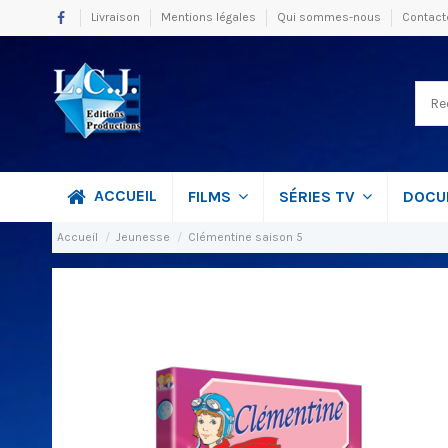
Livraison
Mentions légales
Qui sommes-nous
Contact
ACCUEIL
FILMS
SÉRIES TV
DOCU
Accueil
Jeunesse
Clémentine saison 5