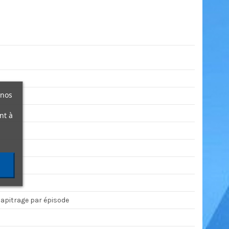
 nos
nt à
hapitrage par épisode