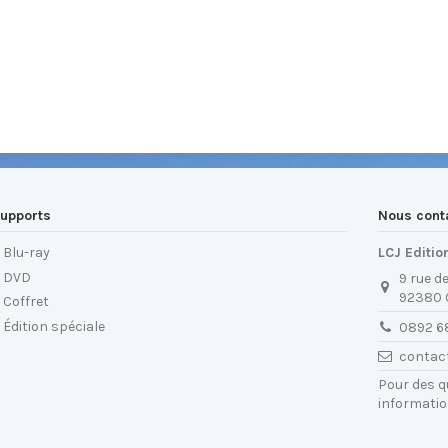
upports
Nous cont
Blu-ray
LCJ Editio
DVD
9 rue d
92380
Coffret
Édition spéciale
0892 6
contac
Pour des 
informatio