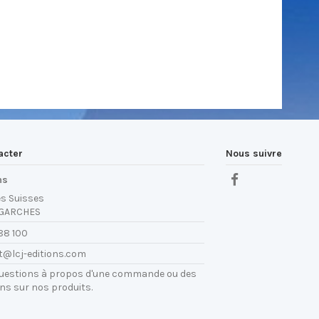
acter
Nous suivre
ns
es Suisses
 GARCHES
88 100
t@lcj-editions.com
questions à propos d'une commande ou des
ns sur nos produits.