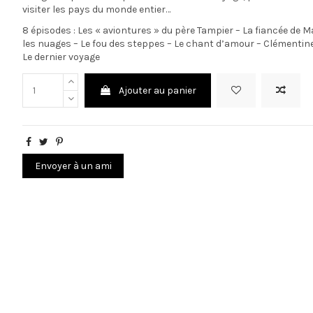
visiter les pays du monde entier…
8 épisodes : Les « aviontures » du père Tampier – La fiancée de
les nuages – Le fou des steppes – Le chant d’amour – Clémenti
Le dernier voyage
Ajouter au panier
Envoyer à un ami