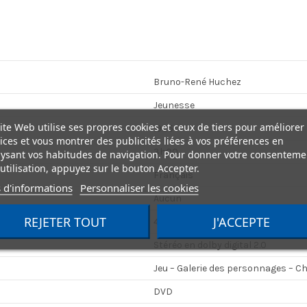
Bruno-René Huchez
Jeunesse
ite Web utilise ses propres cookies et ceux de tiers pour améliorer
1985
ices et vous montrer des publicités liées à vos préférences en
3h00
ysant vos habitudes de navigation. Pour donner votre consenteme
utilisation, appuyez sur le bouton Accepter.
Français
 d'informations
Personnaliser les cookies
Aucun
REJETER TOUT
J'ACCEPTE
4/3
Stéréo en dolby digital 2.0
Jeu – Galerie des personnages – C
DVD