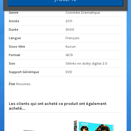
Acteur(s)
Mimie Mathy
Genre
Comédie Dramatique
Année
2011
Durée
3h00
Langue
Français
Sous-titre
Aucun
Format
16/9
Son
Stéréo en dolby digital 2.0
Support Générique
DVD
État
Nouveau
Les clients qui ont acheté ce produit ont également
acheté...