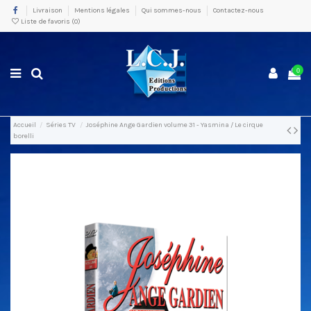
Livraison
Mentions légales
Qui sommes-nous
Contactez-nous
Liste de favoris (
0
)
0
Accueil
Séries TV
Joséphine Ange Gardien volume 31 - Yasmina / Le cirque
borelli