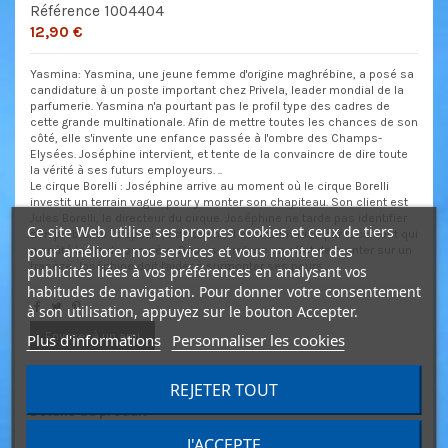
Référence
1004404
12,90 €
Yasmina: Yasmina, une jeune femme d'origine maghrébine, a posé sa
candidature à un poste important chez Privela, leader mondial de la
parfumerie. Yasmina n'a pourtant pas le profil type des cadres de
cette grande multinationale. Afin de mettre toutes les chances de son
côté, elle s'invente une enfance passée à l'ombre des Champs-
Elysées. Joséphine intervient, et tente de la convaincre de dire toute
la vérité à ses futurs employeurs. ..
Le cirque Borelli : Joséphine arrive au moment où le cirque Borelli
investit un terrain vague pour y monter son chapiteau. Son client est
Jules Borelli, le directeur du cirque. Joséphine ne tarde pas identifier
Ce site Web utilise ses propres cookies et ceux de tiers
son problème : trapéziste de talent, il est traumatisé par l'accident qui
pour améliorer nos services et vous montrer des
a coûté la vie de son père. Depuis, il refuse en effet de monter sur un
trapèze. Joséphine doit l'aider à surmonter ses peurs...
publicités liées à vos préférences en analysant vos
habitudes de navigation. Pour donner votre consentement
à son utilisation, appuyez sur le bouton Accepter.
Envoyer à un ami
Plus d'informations
Personnaliser les cookies
REJETER TOUT
Détails du produit
J'ACCEPTE