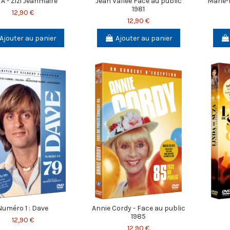
 A - Zizi Jeanmaire
Jean Vallée Face au public
Marie-
1981
12,90 €
12,90 €
Ajouter au panier
Ajouter au panier
Numéro 1 : Dave
Annie Cordy - Face au public
1985
12,90 €
12,90 €