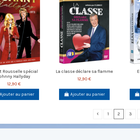
t Rousselle spécial
La classe déclare sa flamme
E
ohnny Hallyday
12,90 €
12,90 €
Ajouter au panier
Ajouter au panier
1
2
3