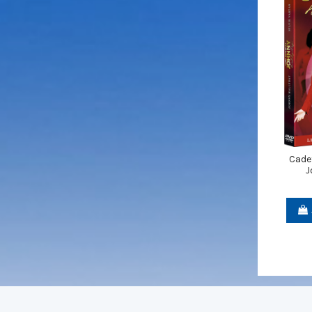
Cade
J