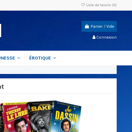
Liste de favoris (
0
)
Panier
/
Vide
Connexion
UNESSE
ÉROTIQUE
nt