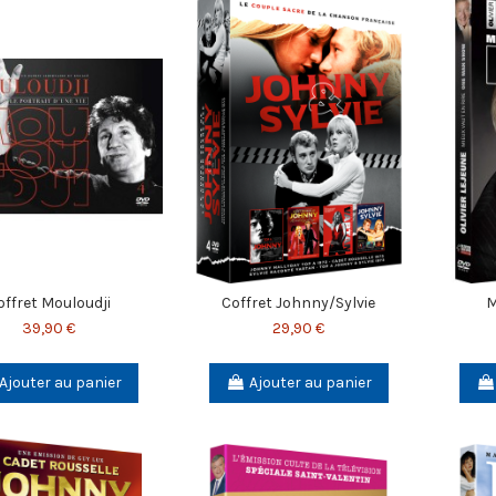
offret Mouloudji
Coffret Johnny/Sylvie
M
39,90 €
29,90 €
Ajouter au panier
Ajouter au panier