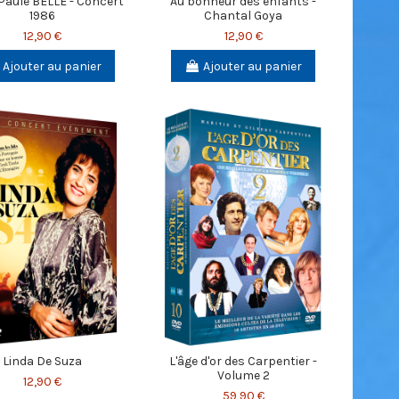
Paule BELLE - Concert
Au bonheur des enfants -
1986
Chantal Goya
12,90 €
12,90 €
Ajouter au panier
Ajouter au panier
Linda De Suza
L'âge d'or des Carpentier -
Volume 2
12,90 €
59,90 €