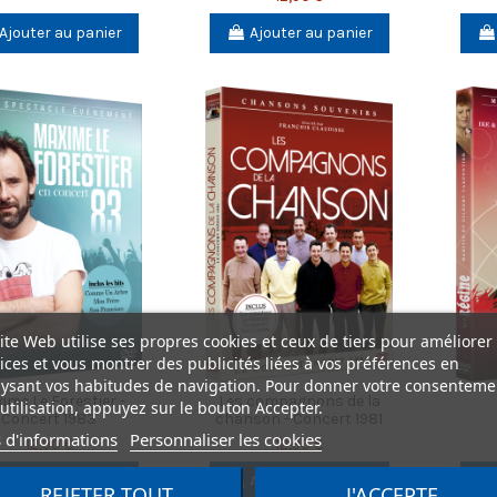
Ajouter au panier
Ajouter au panier
ite Web utilise ses propres cookies et ceux de tiers pour améliorer
ices et vous montrer des publicités liées à vos préférences en
ysant vos habitudes de navigation. Pour donner votre consenteme
ime Le Forestier -
Les compagnons de la
utilisation, appuyez sur le bouton Accepter.
Concert 1983
chanson - Concert 1981
 d'informations
Personnaliser les cookies
12,90 €
12,90 €
Ajouter au panier
Ajouter au panier
REJETER TOUT
J'ACCEPTE