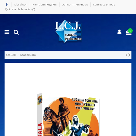
Livraison
Mentions légales
Qui sommes-nous
Contactez-nous
Liste de favoris (
0
)
0
Accueil
Grand Gala