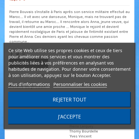
Pierre Bouvais s'installe à Paris après son service militaire effectué au
Maroc..... Il vit avec une danseuse, Monique, mais ne trouvant pas de
travail, il retourne au Maroc..... Il rencontre alors Anna, jeune veuve, qui
devient bientôt une amie proche ..... Monique le rejoint et devient
rapidement nostalgique de Paris et jalouse de l'intimité existant entre
Pierre et Anna. Ces derniers ayant les chevaux comme passion
commune…
Ce site Web utilise ses propres cookies et ceux de tiers
pour améliorer nos services et vous montrer des
publicités liées à vos préférences en analysant vos
Envoyer à un ami
habitudes de navigation. Pour donner votre consentement
à son utilisation, appuyez sur le bouton Accepter.
Plus d'informations
Personnaliser les cookies
Détails du produit
REJETER TOUT
Réalisateur(s)
François Campaux
Acteur(s)
Ludmila Tchérina
J'ACCEPTE
Marina Vlady
Odile Versois
Pierre Larquey
Thomy Bourdelle
Yves Vincent