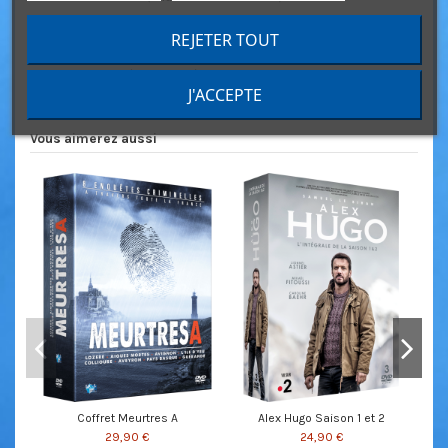
Meurtres A CAYENNE (Philippe Caroit)
REJETER TOUT
Meurtres A LOURDES (Frédéric Diefenhal)
Meurtres A BLOIS (Claire Keim)
J'ACCEPTE
Vous aimerez aussi
Coffret Meurtres A
Alex Hugo Saison 1 et 2
29,90 €
24,90 €