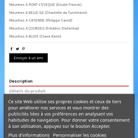
Meurtres A PONT-L’EVEQUE (Elodie Frenck)
Meurtres A BELLE-ILE (Charlotte de Turckheim)
Meurtres A CAYENNE (Philippe Caroit)
Meurtres A LOURDES (Frédéric Diefenhal)
Meurtres A BLOIS (Claire Keim)
Envoyer à un ami
Description
Détails du produit
Ce site Web utilise ses propres cookies et ceux de tiers
Meurtres A MULHOUSE (Mélanie Maudran)
pour améliorer nos services et vous montrer des
publicités liées à vos préférences en analysant vos
Meurtres dans LE JURA (Sandrine Quétier)
habitudes de navigation. Pour donner votre consentement
Meurtres dans LE BERRY (Fauve Hautot)
à son utilisation, appuyez sur le bouton Accepter.
Meurtres A PONT-L’EVEQUE (Elodie Frenck)
Plus d'informations
Personnaliser les cookies
Meurtres A BELLE-ILE (Charlotte de Turckheim)