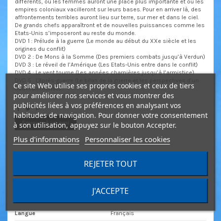
différents, ou les femmes auront une place plus importante et ou les
empires coloniaux vacilleront sur leurs bases. Pour en arriver là, des
affrontements terribles auront lieu sur terre, sur mer et dans le ciel.
De grands chefs apparaîtront et de nouvelles puissances comme les
Etats-Unis s’imposeront au reste du monde.
DVD 1 : Prélude à la guerre (Le monde au début du XXe siècle et les
origines du conflit)
DVD 2 : De Mons à la Somme (Des premiers combats jusqu’à Verdun)
DVD 3 : Le réveil de l’Amérique (Les Etats-Unis entre dans le conflit)
DVD 4 : Le vent tourne (Les années charnières jusqu’à l’armistice)
DVD 5 : L'Après-guerre (Le bilan de la guerre et les perspectives d’un
Ce site Web utilise ses propres cookies et ceux de tiers
nouveau monde)
pour améliorer nos services et vous montrer des
publicités liées à vos préférences en analysant vos
habitudes de navigation. Pour donner votre consentement
Envoyer à un ami
à son utilisation, appuyez sur le bouton Accepter.
Plus d'informations
Personnaliser les cookies
Détails du produit
REJETER TOUT
Genre
Documentaires
J'ACCEPTE
Durée
4h30
Langue
Français