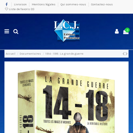
Livraison
Mentions légales
Qui sommes-nous
Contactez-nous
Liste de favoris (
0
)
0
Accueil
Documentaires
1914 - 1918 : La grande guerre