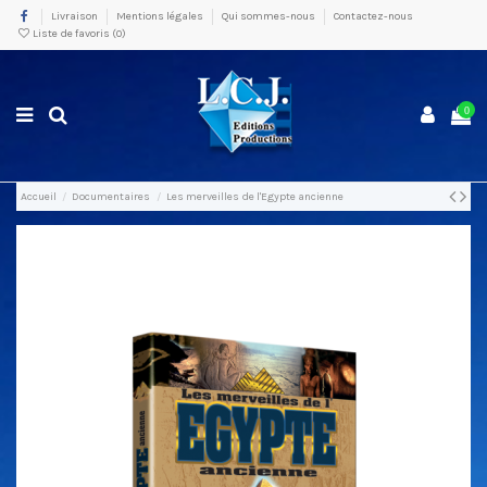
Livraison
Mentions légales
Qui sommes-nous
Contactez-nous
Liste de favoris (
0
)
0
Accueil
Documentaires
Les merveilles de l'Egypte ancienne