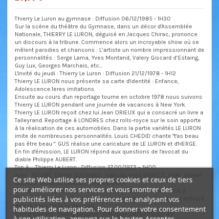
Thierry Le Luron au gymnase : Diffusion 06/12/1985 - 1H30
Sur la scène du théâtre du Gymnase, dans un décor d'Assemblée
Nationale, THIERRY LE LURON, déguisé en Jacques Chirac, prononce
un discours à la tribune. Commence alors un incroyable show où se
mêlent parodies et chansons : L’artiste un nombre impressionnant de
personnalités : Serge Lama, Yves Montand, Valery Giscard d’Estaing,
Guy Lux, Georges Marchais, etc…
L'invité du jeudi : Thierry Le Luron : Diffusion 21/12/1978 - 1H12
Thierry LE LURON nous présente sa carte d'identité : Enfance,
Adolescence.1eres imitations
Ensuite au cours d'un reportage tourne en octobre 1978 nous suivons
Thierry LE LURON pendant une journée de vacances à New York.
Thierry LE LURON reçoit chez lui Jean ORIEUX qui a consacré un livre a
Talleyrand. Reportage à LONDRES chez rolls-royce sur le soin apporte
à la réalisation de ces automobiles. Dans la partie variétés LE LURON
imite de nombreuses personnalités. Louis CHEDID chante "t'as beau
pas être beau ". GUS réalise une caricature de LE LURON et d'HERGE.
En fin d'émission, LE LURON répond aux questions de l'avocat du
diable Philippe AUBERT.
Top à … Thierry Le Luron : Diffusion 27/10/1973 – 1H00
Avec : REGINE, Daniel GUICHARD, Jean-Jacques DEBOUT, DANI, Gilbert
Ce site Web utilise ses propres cookies et ceux de tiers
BECAUD, Jacques CHAZOT, Chantal GOYA
pour améliorer nos services et vous montrer des
La célèbre émission de Gilbert et Maritie Carpentier consacré à
publicités liées à vos préférences en analysant vos
Thierry Le Luron. Une émission tout en paillettes où Thierry est entouré
de ses amis de la profession.
habitudes de navigation. Pour donner votre consentement
A bout portant : Thierry Le Luron : Diffusion 28/02/1976 - 40’
à son utilisation, appuyez sur le bouton Accepter.