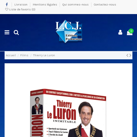
Livraison
Mentions légales
Qui sommes-nous
Contactez-nous
Liste de favoris (
0
)
0
Accueil
Films
Thierry Le Luron