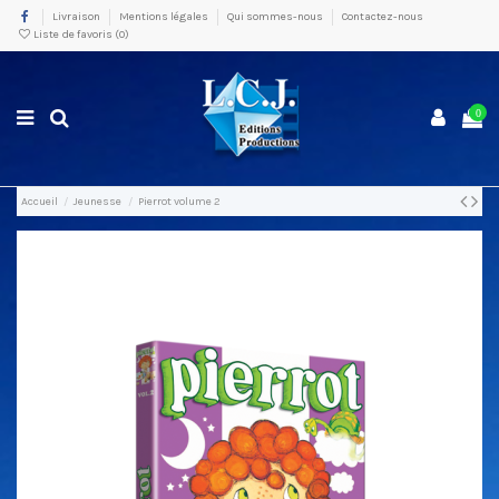
Livraison
Mentions légales
Qui sommes-nous
Contactez-nous
Liste de favoris (
0
)
0
Accueil
Jeunesse
Pierrot volume 2