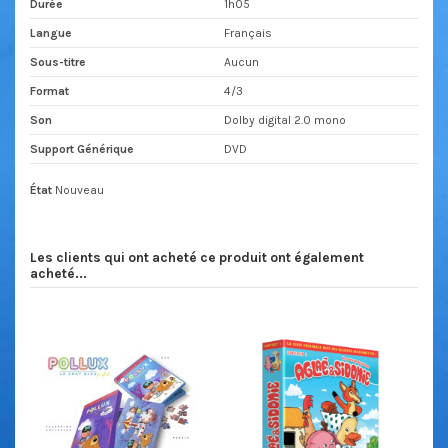
Durée
1h05
Langue
Français
Sous-titre
Aucun
Format
4/3
Son
Dolby digital 2.0 mono
Support Générique
DVD
État
Nouveau
Les clients qui ont acheté ce produit ont également
acheté...