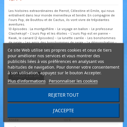
Les histoires extraordinaires de Pierrot, Célestine et Emile, qui nous
entraînent dans leur monde merveilleux et tendre. En compagnie de
l’ours Pop, de Boutitou et de Cactus, ils vont vivre de trépidantes
aventures.
13 épisodes : La montgolfière – Le voyage en ballon – Le professeur
Clachekopf – L’ours Pop et les étoiles – L’ours Pop est en panne –
Kwak, le canard (2 épisodes) – La lunette carrée – Les bonshommes
de neige – Les amis des bonshommes de neige – La démonstration –
La manikin – Le jour et la nuit
Ce site Web utilise ses propres cookies et ceux de tiers
pour améliorer nos services et vous montrer des
publicités liées à vos préférences en analysant vos
habitudes de navigation. Pour donner votre consentement
à son utilisation, appuyez sur le bouton Accepter.
Envoyer à un ami
Plus d'informations
Personnaliser les cookies
REJETER TOUT
Détails du produit
J'ACCEPTE
Genre
Jeunesse
Année
1978