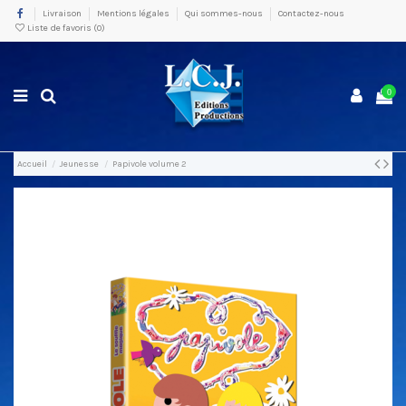
Livraison
Mentions légales
Qui sommes-nous
Contactez-nous
Liste de favoris (
0
)
0
Accueil
Jeunesse
Papivole volume 2