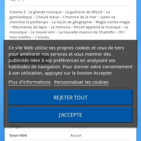
Volume 2 : La grande musique – La guérison de Missif – La
gymnastique – L’heure bleue – L’homme de la mer – Julien va
chercher le printemps – La leçon de géographie – Magie contre magie
– Marchands de tapis – Le mimosa – Missif apprend la musique – La
mosaïque – Le nouvel ami – La nouvelle maison de Charlotte – Oh !
mes oreilles – L’oiseau
Ce site Web utilise ses propres cookies et ceux de tiers
pour améliorer nos services et vous montrer des
Envoyer à un ami
publicités liées à vos préférences en analysant vos
habitudes de navigation. Pour donner votre consentement
à son utilisation, appuyez sur le bouton Accepter.
Plus d'informations
Personnaliser les cookies
Détails du produit
REJETER TOUT
Genre
Jeunesse
Année
1978
J'ACCEPTE
Durée
1h25
Langue
Français
Sous-titre
Aucun